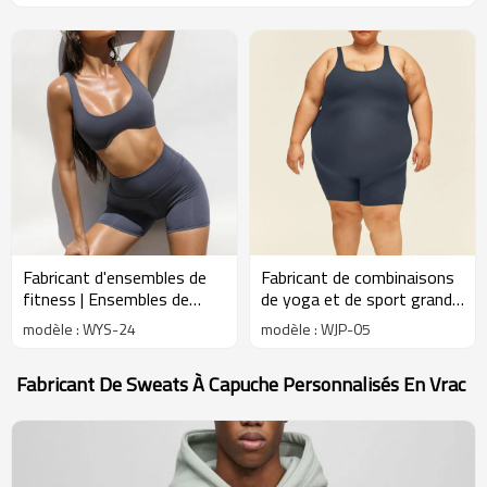
Fabricant d'ensembles de
Fabricant de combinaisons
fitness | Ensembles de
de yoga et de sport grande
sport 2 pièces pour
taille | Combinaisons de
modèle : WYS-24
modèle : WJP-05
femmes, soutien-gorge et
course une pièce en tissu
short de sport, fournisseur
recyclé, grandes tailles
Fabricant De Sweats À Capuche Personnalisés En Vrac
d'usine
XXXL-6XL