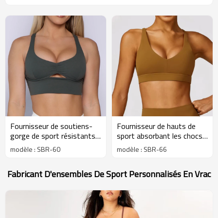
Fournisseur de soutiens-
Fournisseur de hauts de
gorge de sport résistants
sport absorbant les chocs
et résistants | Fournisseur
pour la course à pied |
modèle : SBR-60
modèle : SBR-66
de soutiens-gorge de sport
Fournisseur de soutiens-
personnalisés et résistants
gorge de fitness haute
Fabricant D'ensembles De Sport Personnalisés En Vrac
compression personnalisés