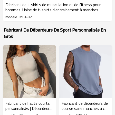
Fabricant de t-shirts de musculation et de fitness pour
hommes. Usine de t-shirts d'entraînement à manches
courtes pour hommes.
modèle : MGT-02
Fabricant De Débardeurs De Sport Personnalisés En
Gros
Fabricant de hauts courts
Fabricant de débardeurs de
personnalisés | Débardeurs
course sans manches à col
de sport blancs, doux,
rond personnalisés - Usine