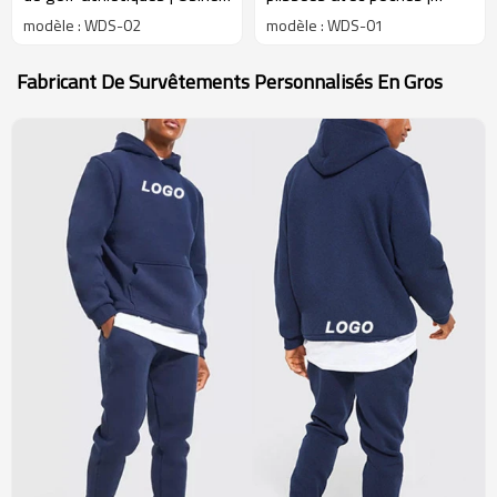
de jupes de tennis plissées
Usine de jupes-shorts de
modèle : WDS-02
modèle : WDS-01
blanches Activewear pour
sport fluides pour
femmes
vêtements de sport et de
Fabricant De Survêtements Personnalisés En Gros
course à pied