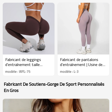
Fabricant de leggings
Fabricant de pantalons
d'entraînement taille
d'entraînement | Usine de
croisée pour femmes |
leggings d'exercice
modèle : WYL-75
modèle : L-3
Fournisseur de leggings de
athlétique | Leggings
yoga et de fitness
gainants fessiers
Fabricant De Soutiens-Gorge De Sport Personnalisés
En Gros