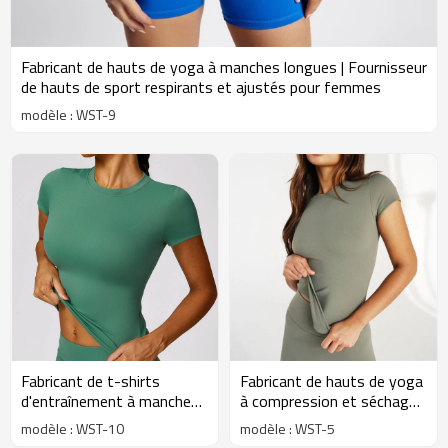
Fabricant de hauts de yoga à manches longues | Fournisseur
de hauts de sport respirants et ajustés pour femmes
modèle : WST-9
Fabricant de t-shirts
Fabricant de hauts de yoga
d'entraînement à manches
à compression et séchage
courtes | Fournisseur de t-
rapide | Fournisseur de
modèle : WST-10
modèle : WST-5
shirts de sport à séchage
vêtements de sport à