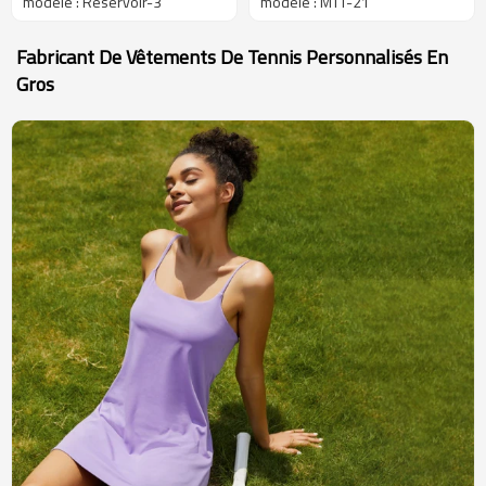
modèle : Réservoir-3
modèle : MTT-21
extensibles et ajustés, dos
de débardeurs de sport
nageur pour femmes
imprimés pour
Fabricant De Vêtements De Tennis Personnalisés En
entraînement
Gros