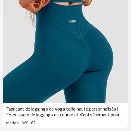
succès dans l'univers dynamique de la mode yoga.
Fabricant de leggings de yoga taille haute personnalisés |
Fournisseur de leggings de course et d'entraînement pour
femmes
modèle : WYL-62