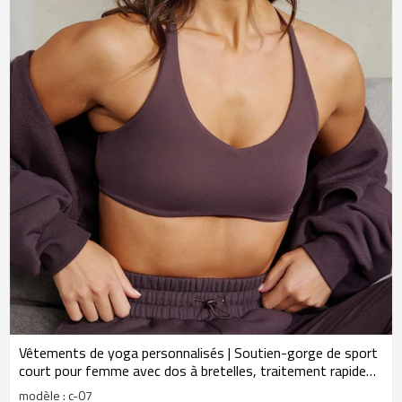
Vêtements de yoga personnalisés | Soutien-gorge de sport
court pour femme avec dos à bretelles, traitement rapide
des échantillons, OEM/ODM
modèle : c-07